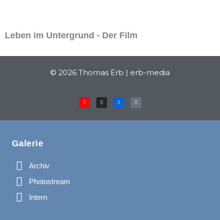
Leben im Untergrund - Der Film
© 2026 Thomas Erb | erb-media
Y
I
F
P
o
n
l
h
u
s
i
o
t
t
c
t
u
a
k
o
b
g
r
-
e
r
v
a
i
m
d
e
o
Galerie
Archiv
Photostream
Intern