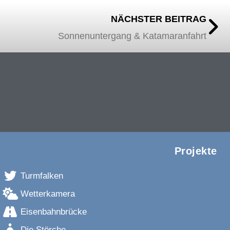
NÄCHSTER BEITRAG
Nä
Sonnenuntergang & Katamaranfahrt
Projekte
Turmfalken
Wetterkamera
Eisenbahnbrücke
Die Störche