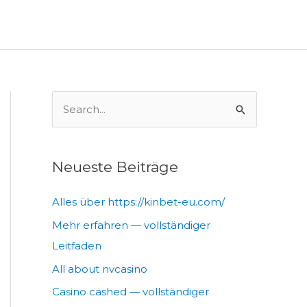
S
u
c
h
Neueste Beiträge
e
Alles über https://kinbet-eu.com/
n
n
Mehr erfahren — vollständiger
a
Leitfaden
c
All about nvcasino
h
Casino cashed — vollständiger
: